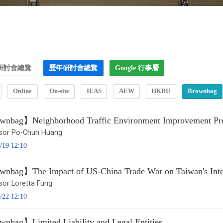
研討會總覽
歷年研討會總覽
Google 行事曆
Online
On-site
IEAS
AEW
HKBU
Brownbag
nbag】Neighborhood Traffic Environment Improvement Prog
sor Po-Chun Huang
/19 12:10
nbag】The Impact of US-China Trade War on Taiwan's Inter
sor Loretta Fung
/22 12:10
nbag】Limited Liability and Legal Entities