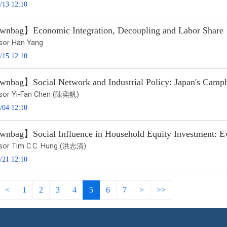
/13 12:10
nbag】Economic Integration, Decoupling and Labor Share
sor Han Yang
/15 12:10
nbag】Social Network and Industrial Policy: Japan's Camp
sor Yi-Fan Chen (陳奕帆)
/04 12:10
nbag】Social Influence in Household Equity Investment: Ev
sor Tim C.C. Hung (洪志清)
/21 12:10
<
1
2
3
4
5
6
7
>
>>