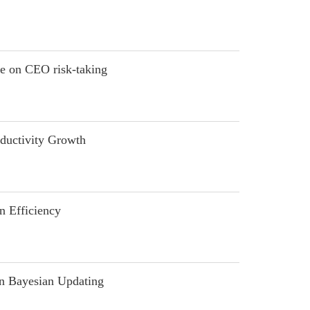
e on CEO risk-taking
uctivity Growth
 Efficiency
n Bayesian Updating