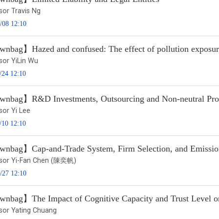
sor Travis Ng
/08 12:10
nbag】Hazed and confused: The effect of pollution exposur
sor YiLin Wu
/24 12:10
nbag】R&D Investments, Outsourcing and Non-neutral Prod
sor Yi Lee
/10 12:10
nbag】Cap-and-Trade System, Firm Selection, and Emission
sor Yi-Fan Chen (陳奕帆)
/27 12:10
nbag】The Impact of Cognitive Capacity and Trust Level o
sor Yating Chuang