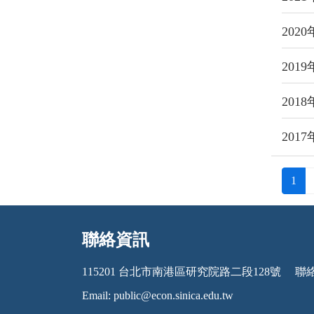
202
201
201
201
1
聯絡資訊
:::
115201 台北市南港區研究院路二段128號
聯絡電
Email:
public@econ.sinica.edu.tw