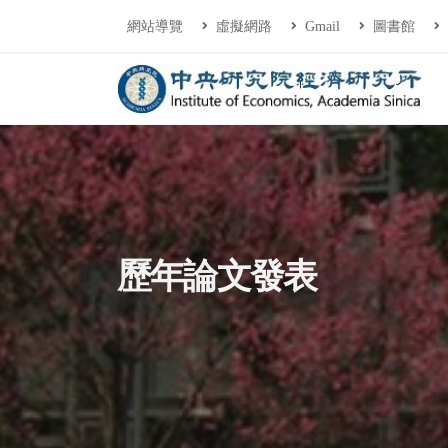
連往主要內容區塊
:::
網站導覽
虛擬網路
Gmail
圖書館
中央研究院經濟研
:::
歷年論文發表