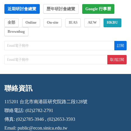
近期研討會總覽
歷年研討會總覽
Google 行事曆
全部
Online
On-site
IEAS
AEW
HKBU
Brownbag
聯絡資訊
:::
115201 台北市南港區研究院路二段128號
聯絡電話: (02)2782-2791
傳真: (02)2785-3946 , (02)2653-3593
Email:
public@econ.sinica.edu.tw