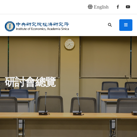
English
Facebook
youtu
連往主要內容區塊
:::
中央研究院經濟研究所
search
menu
:::
研討會總覽