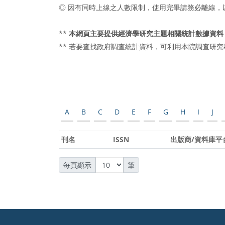
◎ 因有同時上線之人數限制，使用完畢請務必離線，
**
本網頁主要提供經濟學研究主題相關統計數據資料
** 若要查找政府調查統計資料，可利用本院調查研
A
B
C
D
E
F
G
H
I
J
刊名
ISSN
出版商/資料庫平
每頁顯示
筆