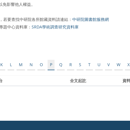
以免影響他人權益。
，若要查找中研院各所館藏資料請連結：
中研院圖書館服務網
究專題中心資料庫：
SRDA學術調查研究資料庫
K
L
M
N
O
P
Q
R
S
T
U
V
W
X
台
全文起訖
資