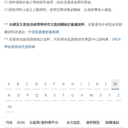
◎ 資料僅限於個人學術研究使用，請勿流通或為營利用途。
◎ 因有同時上線之人數限制，使用完畢請務必離線，以免影響他人權益。
**
本網頁主要提供經濟學研究主題相關統計數據資料
，若要查找中研院各所館
藏資料請連結：
中研院圖書館服務網
** 若要查找政府調查統計資料，可利用本院調查研究專題中心資料庫：
SRDA
學術調查研究資料庫
A
B
C
D
E
F
G
H
I
J
K
L
M
N
O
P
Q
R
S
T
U
V
W
X
Y
Z
All
刊名
ISSN
出版商/資料庫平台
全文起訖
資料類型
館藏連結