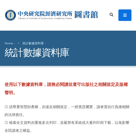
中央研究院經濟研究所圖書館
men
search
Home
統計數據資料庫
統計數據資料庫
使用以下數據資料庫，請務必閱讀並遵守出版社之相關規定及版權
聲明。
◎ 請尊重智慧財產權，勿違反相關規定，一經查證屬實，讀者需自行負擔相關
的法律責任。
◎ 檢索全文資料勿重複多次列印，並嚴禁有系統或大量列印與下載，以免影響
全院讀者之權益。