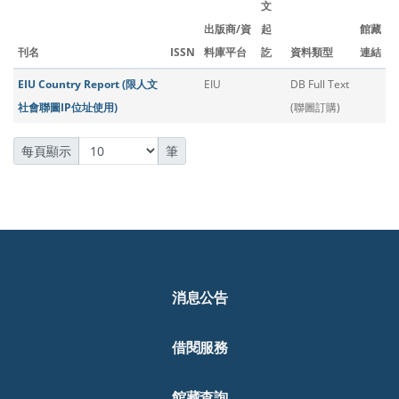
文
出版商/資
起
館藏
刊名
ISSN
料庫平台
訖
資料類型
連結
EIU Country Report (限人文
EIU
DB Full Text
社會聯圖IP位址使用)
(聯圖訂購)
每頁顯示
筆
消息公告
借閱服務
館藏查詢