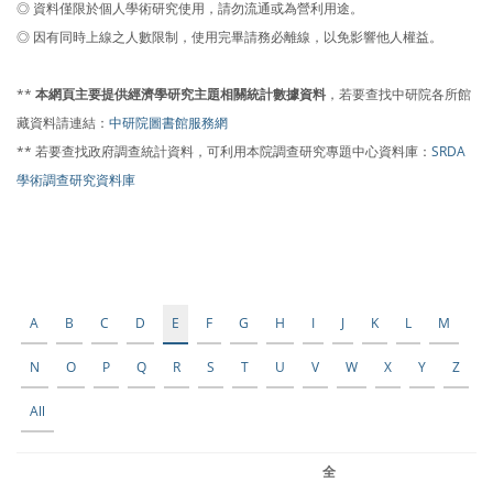
◎ 資料僅限於個人學術研究使用，請勿流通或為營利用途。
◎ 因有同時上線之人數限制，使用完畢請務必離線，以免影響他人權益。
**
本網頁主要提供經濟學研究主題相關統計數據資料
，若要查找中研院各所館
藏資料請連結：
中研院圖書館服務網
** 若要查找政府調查統計資料，可利用本院調查研究專題中心資料庫：
SRDA
學術調查研究資料庫
A
B
C
D
E
F
G
H
I
J
K
L
M
N
O
P
Q
R
S
T
U
V
W
X
Y
Z
All
全