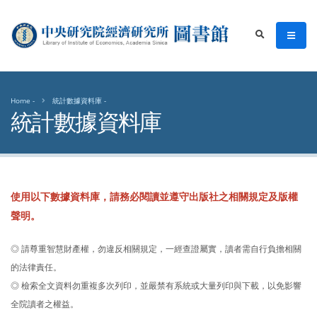
中央研究院經濟研究所圖書館
men
search
Home
統計數據資料庫
統計數據資料庫
使用以下數據資料庫，請務必閱讀並遵守出版社之相關規定及版權
聲明。
◎ 請尊重智慧財產權，勿違反相關規定，一經查證屬實，讀者需自行負擔相關
的法律責任。
◎ 檢索全文資料勿重複多次列印，並嚴禁有系統或大量列印與下載，以免影響
全院讀者之權益。