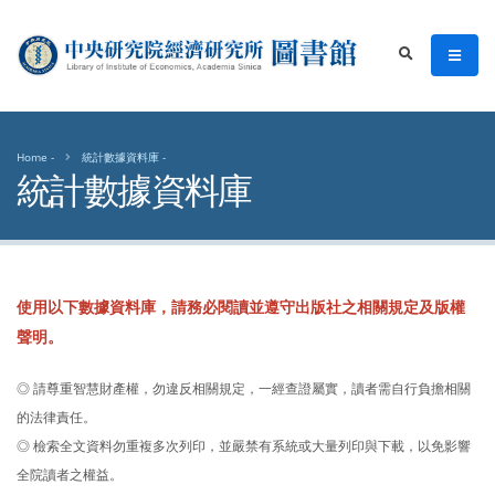
中央研究院經濟研究所圖書館
men
search
Home
統計數據資料庫
統計數據資料庫
使用以下數據資料庫，請務必閱讀並遵守出版社之相關規定及版權
聲明。
◎ 請尊重智慧財產權，勿違反相關規定，一經查證屬實，讀者需自行負擔相關
的法律責任。
◎ 檢索全文資料勿重複多次列印，並嚴禁有系統或大量列印與下載，以免影響
全院讀者之權益。