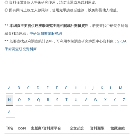
◎ 資料僅限於個人學術研究使用，請勿流通或為營利用途。
◎ 因有同時上線之人數限制，使用完畢請務必離線，以免影響他人權益。
**
本網頁主要提供經濟學研究主題相關統計數據資料
，若要查找中研院各所館
藏資料請連結：
中研院圖書館服務網
** 若要查找政府調查統計資料，可利用本院調查研究專題中心資料庫：
SRDA
學術調查研究資料庫
A
B
C
D
E
F
G
H
I
J
K
L
M
N
O
P
Q
R
S
T
U
V
W
X
Y
Z
All
刊名
ISSN
出版商/資料庫平台
全文起訖
資料類型
館藏連結