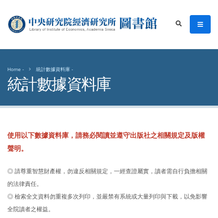
中央研究院經濟研究所圖書館
men
search
Home
統計數據資料庫
統計數據資料庫
使用以下數據資料庫，請務必閱讀並遵守出版社之相關規定及版權
聲明。
◎ 請尊重智慧財產權，勿違反相關規定，一經查證屬實，讀者需自行負擔相關
的法律責任。
◎ 檢索全文資料勿重複多次列印，並嚴禁有系統或大量列印與下載，以免影響
全院讀者之權益。