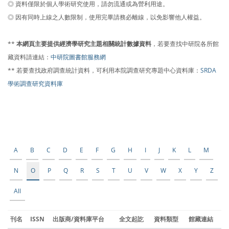
◎ 資料僅限於個人學術研究使用，請勿流通或為營利用途。
◎ 因有同時上線之人數限制，使用完畢請務必離線，以免影響他人權益。
**
本網頁主要提供經濟學研究主題相關統計數據資料
，若要查找中研院各所館
藏資料請連結：
中研院圖書館服務網
** 若要查找政府調查統計資料，可利用本院調查研究專題中心資料庫：
SRDA
學術調查研究資料庫
A
B
C
D
E
F
G
H
I
J
K
L
M
N
O
P
Q
R
S
T
U
V
W
X
Y
Z
All
刊名
ISSN
出版商/資料庫平台
全文起訖
資料類型
館藏連結