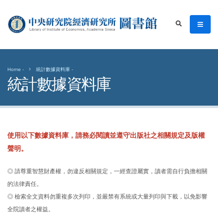
中央研究院經濟研究所圖書館
men
search
Home
統計數據資料庫
統計數據資料庫
使用以下數據資料庫，請務必閱讀並遵守出版社之相關規定及版權
聲明。
◎ 請尊重智慧財產權，勿違反相關規定，一經查證屬實，讀者需自行負擔相關
的法律責任。
◎ 檢索全文資料勿重複多次列印，並嚴禁有系統或大量列印與下載，以免影響
全院讀者之權益。