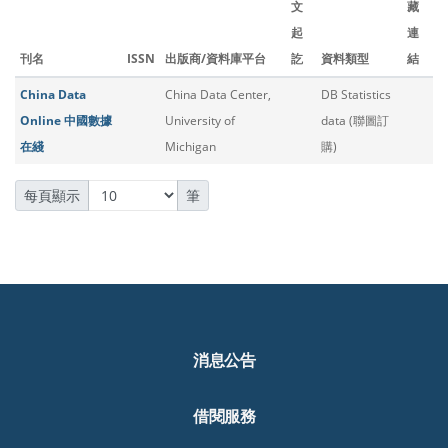
文
藏
起
連
刊名
ISSN
出版商/資料庫平台
訖
資料類型
結
China Data
China Data Center,
DB Statistics
Online 中國數據
University of
data (聯圖訂
在綫
Michigan
購)
每頁顯示
筆
消息公告
借閱服務