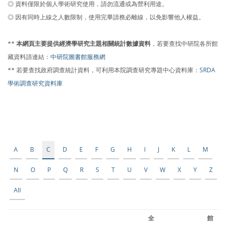
◎ 資料僅限於個人學術研究使用，請勿流通或為營利用途。
◎ 因有同時上線之人數限制，使用完畢請務必離線，以免影響他人權益。
**
本網頁主要提供經濟學研究主題相關統計數據資料
，若要查找中研院各所館
藏資料請連結：
中研院圖書館服務網
** 若要查找政府調查統計資料，可利用本院調查研究專題中心資料庫：
SRDA
學術調查研究資料庫
A
B
C
D
E
F
G
H
I
J
K
L
M
N
O
P
Q
R
S
T
U
V
W
X
Y
Z
All
全
館