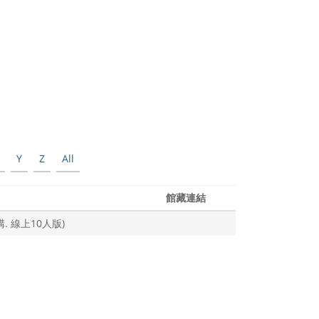
Y
Z
All
館藏連結
訂購. 線上10人版)