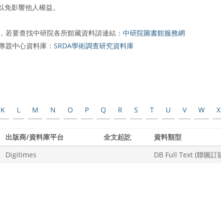
以免影響他人權益。
，若要查找中研院各所館藏資料請連結：
中研院圖書館服務網
究專題中心資料庫：
SRDA學術調查研究資料庫
K
L
M
N
O
P
Q
R
S
T
U
V
W
X
出版商/資料庫平台
全文起訖
資料類型
Digitimes
DB Full Text (聯圖