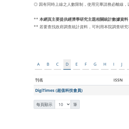
◎ 因有同時上線之人數限制，使用完畢請務必離線，
**
本網頁主要提供經濟學研究主題相關統計數據資料
** 若要查找政府調查統計資料，可利用本院調查研
A
B
C
D
E
F
G
H
I
J
刊名
ISSN
DigiTimes (超值科技會員)
每頁顯示
筆