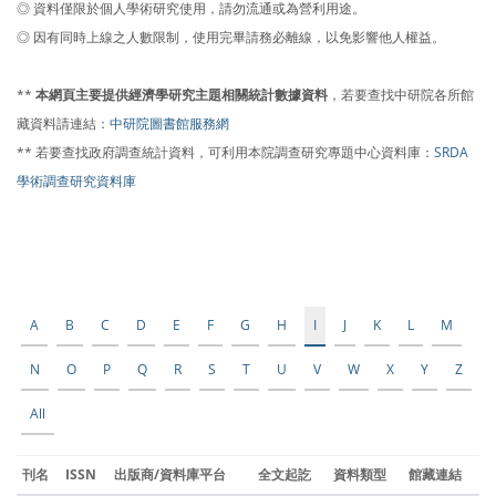
◎ 資料僅限於個人學術研究使用，請勿流通或為營利用途。
◎ 因有同時上線之人數限制，使用完畢請務必離線，以免影響他人權益。
**
本網頁主要提供經濟學研究主題相關統計數據資料
，若要查找中研院各所館
藏資料請連結：
中研院圖書館服務網
** 若要查找政府調查統計資料，可利用本院調查研究專題中心資料庫：
SRDA
學術調查研究資料庫
A
B
C
D
E
F
G
H
I
J
K
L
M
N
O
P
Q
R
S
T
U
V
W
X
Y
Z
All
刊名
ISSN
出版商/資料庫平台
全文起訖
資料類型
館藏連結