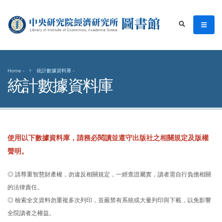
中央研究院經濟研究所圖書館
men
search
Home
統計數據資料庫
統計數據資料庫
使用以下數據資料庫，請務必閱讀並遵守出版社之相關規定及版權
聲明。
◎ 請尊重智慧財產權，勿違反相關規定，一經查證屬實，讀者需自行負擔相關
的法律責任。
◎ 檢索全文資料勿重複多次列印，並嚴禁有系統或大量列印與下載，以免影響
全院讀者之權益。