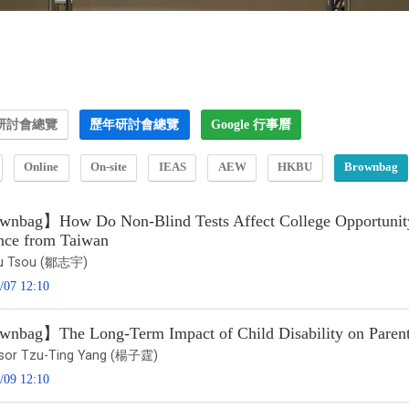
研討會總覽
歷年研討會總覽
Google 行事曆
Online
On-site
IEAS
AEW
HKBU
Brownbag
nbag】How Do Non-Blind Tests Affect College Opportunity 
nce from Taiwan
Yu Tsou (鄒志宇)
/07 12:10
nbag】The Long-Term Impact of Child Disability on Parent
sor Tzu-Ting Yang (楊子霆)
/09 12:10