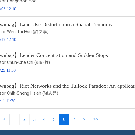
sor Donghoon Yoo
/03 12:10
nbag】Land Use Distortion in a Spatial Economy
sor Wen-Tai Hsu (許文泰)
/17 12:10
nbag】Lender Concentration and Sudden Stops
sor Chun-Che Chi (紀鈞哲)
/25 11:30
nbag】Riot Networks and the Tullock Paradox: An applicatio
sor Chih-Sheng Hsieh (謝志昇)
/11 11:30
<
..
2
3
4
5
6
7
>
>>