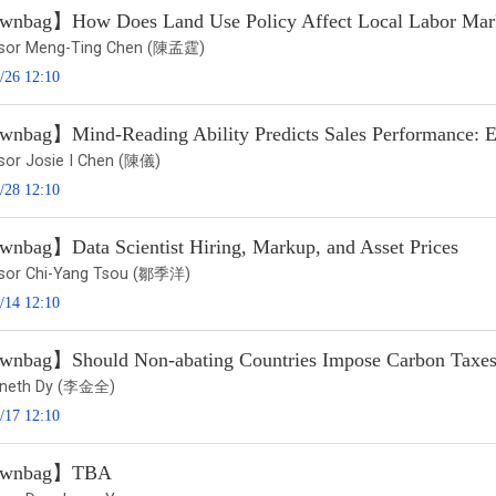
nbag】How Does Land Use Policy Affect Local Labor Mark
ssor Meng-Ting Chen (陳孟霆)
/26 12:10
nbag】Mind-Reading Ability Predicts Sales Performance: Ev
sor Josie I Chen (陳儀)
/28 12:10
nbag】Data Scientist Hiring, Markup, and Asset Prices
sor Chi-Yang Tsou (鄒季洋)
/14 12:10
nbag】Should Non-abating Countries Impose Carbon Taxes 
nneth Dy (李金全)
/17 12:10
wnbag】TBA