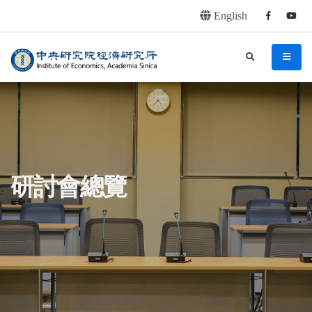
English
Facebook
youtu
連往主要內容區塊
:::
中央研究院經濟研究所
search
menu
:::
研討會總覽