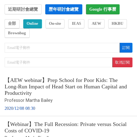
近期研討會總覽
歷年研討會總覽
Google 行事曆
全部
Online
On-site
IEAS
AEW
HKBU
Brownbag
【AEW webinar】Prep School for Poor Kids: The
Long-Run Impact of Head Start on Human Capital and
Productivity
Professor Martha Bailey
2020/12/08 08:30
【Webinar】The Full Recession: Private versus Social
Costs of COVID-19