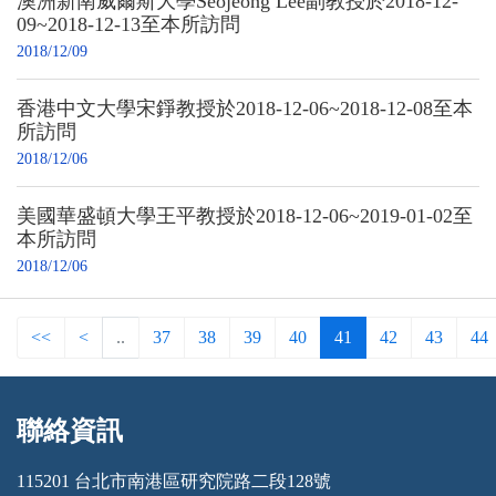
澳洲新南威爾斯大學Seojeong Lee副教授於2018-12-
09~2018-12-13至本所訪問
2018/12/09
香港中文大學宋錚教授於2018-12-06~2018-12-08至本
所訪問
2018/12/06
美國華盛頓大學王平教授於2018-12-06~2019-01-02至
本所訪問
2018/12/06
<<
<
..
37
38
39
40
41
42
43
44
聯絡資訊
:::
115201 台北市南港區研究院路二段128號