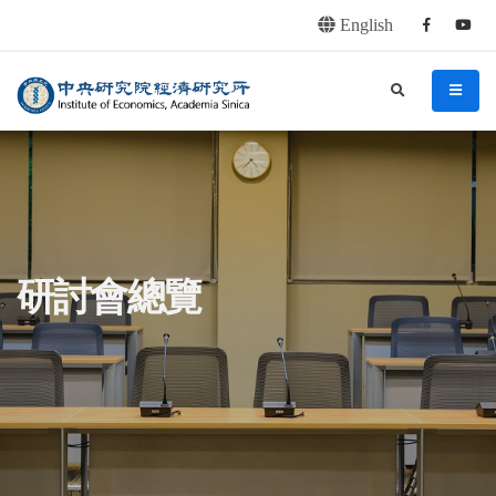
English
Facebook
youtu
連往主要內容區塊
:::
中央研究院經濟研究所
search
menu
:::
研討會總覽