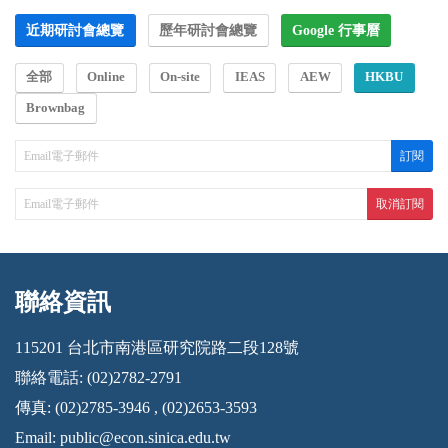
近期研討會總覽
歷年研討會總覽
Google 行事曆
全部
Online
On-site
IEAS
AEW
HKBU
Brownbag
聯絡資訊
:::
115201 台北市南港區研究院路二段128號
聯絡電話: (02)2782-2791
傳真: (02)2785-3946 , (02)2653-3593
Email:
public@econ.sinica.edu.tw