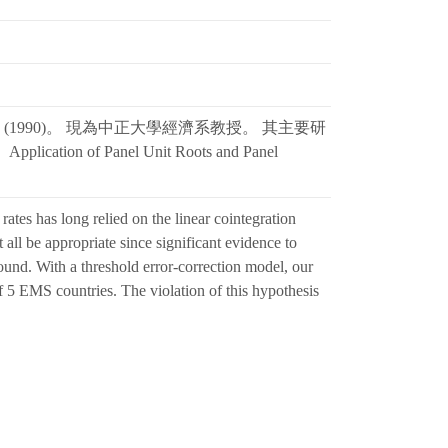
iversity (1990)。 現為中正大學經濟系教授。 其主要研
plication of Panel Unit Roots and Panel
ates has long relied on the linear cointegration
all be appropriate since significant evidence to
 found. With a threshold error-correction model, our
 5 EMS countries. The violation of this hypothesis