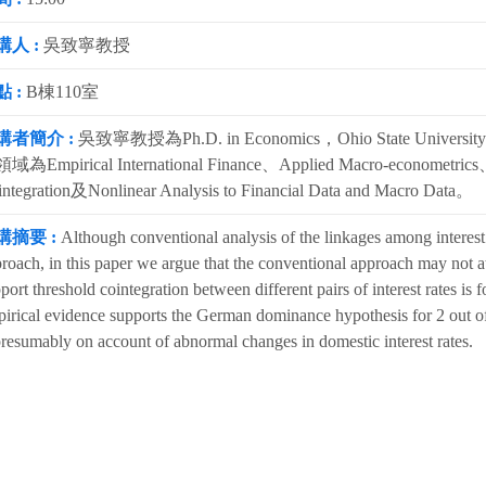
講人 :
吳致寧教授
 :
B棟110室
講者簡介 :
吳致寧教授為Ph.D. in Economics，Ohio State Un
域為Empirical International Finance、Applied Macro-econometrics、Ap
ntegration及Nonlinear Analysis to Financial Data and Macro Data。
講摘要 :
Although conventional analysis of the linkages among interest r
roach, in this paper we argue that the conventional approach may not at 
port threshold cointegration between different pairs of interest rates is
irical evidence supports the German dominance hypothesis for 2 out of
presumably on account of abnormal changes in domestic interest rates.