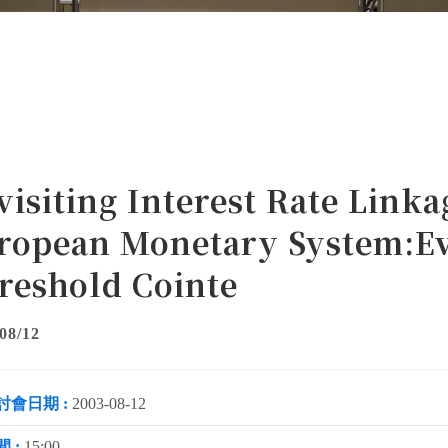
visiting Interest Rate Linka
ropean Monetary System:E
reshold Cointe
08/12
討會日期 :
2003-08-12
 :
15:00