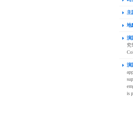
主
地點
演
究領
Coi
演
app
sup
emp
is 