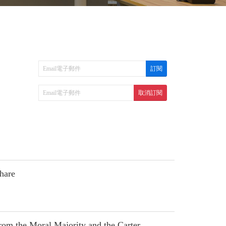
hare
om the Moral Majority and the Carter