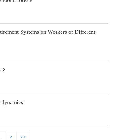
andom Forests
irement Systems on Workers of Different
s?
n dynamics
..
>
>>