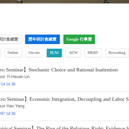
研討會總覽
歷年研討會總覽
Google 行事曆
Online
On-site
IEAS
AEW
HKBU
Brownbag
o Seminar】Stochastic Choice and Rational Inattention
sor Yi-Hsuan Lin
/14 14:30
o Seminar】Economic Integration, Decoupling and Labor S
sor Han Yang
/07 14:30
rical Seminar】The Rise of the Religious Right: Evidence fr