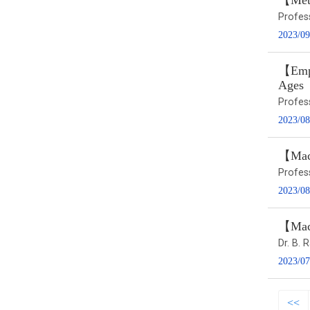
【Metr
Profes
2023/09
【Empi
Ages
Profes
2023/08
【Macr
Profes
2023/08
【Macr
Dr. B. 
2023/07
<<