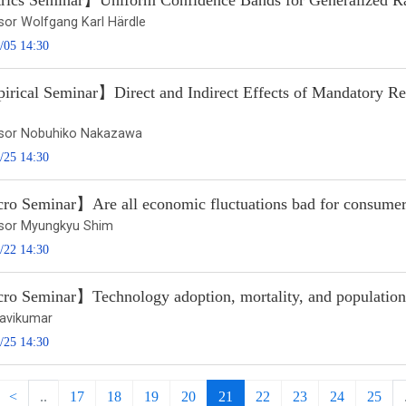
ics Seminar】Uniform Confidence Bands for Generalized R
sor Wolfgang Karl Härdle
/05 14:30
rical Seminar】Direct and Indirect Effects of Mandatory Ret
sor Nobuhiko Nakazawa
/25 14:30
o Seminar】Are all economic fluctuations bad for consumer
sor Myungkyu Shim
/22 14:30
o Seminar】Technology adoption, mortality, and populatio
Ravikumar
/25 14:30
<
..
17
18
19
20
21
22
23
24
25