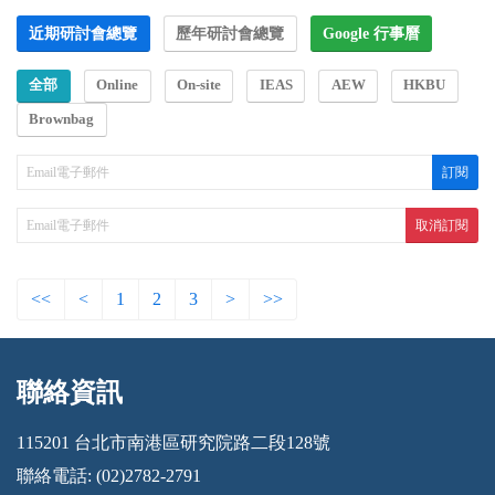
近期研討會總覽
歷年研討會總覽
Google 行事曆
全部
Online
On-site
IEAS
AEW
HKBU
Brownbag
<<
<
1
2
3
>
>>
聯絡資訊
:::
115201 台北市南港區研究院路二段128號
聯絡電話: (02)2782-2791