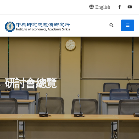
English
Facebook
youtu
連往主要內容區塊
:::
中央研究院經濟研究所
search
menu
:::
研討會總覽