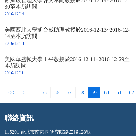
新加坡管理大學許文泰副教授於2016-12-14~2016-12-
30至本所訪問
2016/12/14
美國西北大學胡台威助理教授於2016-12-13~2016-12-
14至本所訪問
2016/12/13
美國華盛頓大學王平教授於2016-12-11~2016-12-29至
本所訪問
2016/12/11
<<
<
..
55
56
57
58
59
60
61
62
聯絡資訊
:::
115201 台北市南港區研究院路二段128號