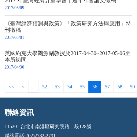
2017 年臺灣經濟計量學會十週年年會論文徵稿
2017/05/09
《臺灣經濟預測與政策》「政策研究方法與應用」特
刊徵稿
2017/05/01
英國約克大學鞠源副教授於2017-04-30~2017-05-06至
本所訪問
2017/04/30
<<
<
..
52
53
54
55
56
57
58
59
聯絡資訊
:::
115201 台北市南港區研究院路二段128號
聯絡電話: (02)2782-2791