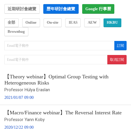
近期研討會總覽
歷年研討會總覽
Google 行事曆
全部
Online
On-site
IEAS
AEW
HKBU
Brownbag
【Theory webinar】Optimal Group Testing with
Heterogeneous Risks
Professor Hülya Eraslan
2021/01/07 09:00
【Macro/Finance webinar】The Reversal Interest Rate
Professor Yann Koby
2020/12/22 09:00