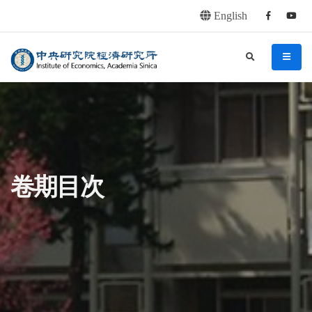
English
Facebook
youtu
連往主要內容區塊
:::
中央研究院經濟研究所
search
menu
:::
卷期目次