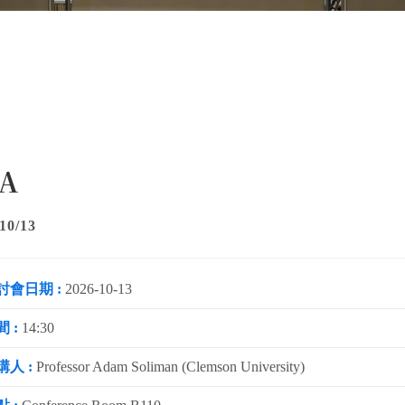
A
10/13
討會日期 :
2026-10-13
 :
14:30
講人 :
Professor Adam Soliman (Clemson University)