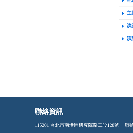
地點
主
演
演
聯絡資訊
:::
115201 台北市南港區研究院路二段128號
聯絡電