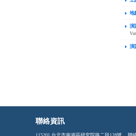
地點
演
Van
演
聯絡資訊
:::
115201 台北市南港區研究院路二段128號
聯絡電