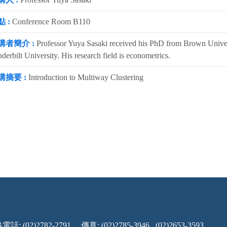
 :
Conference Room B110
講者簡介 :
Professor Yuya Sasaki received his PhD from Brown Universi
derbilt University. His research field is econometrics.
講摘要 :
Introduction to Multiway Clustering
話: (02)2782-2791
傳真: (02)2785-3946 , (02)2653-3593