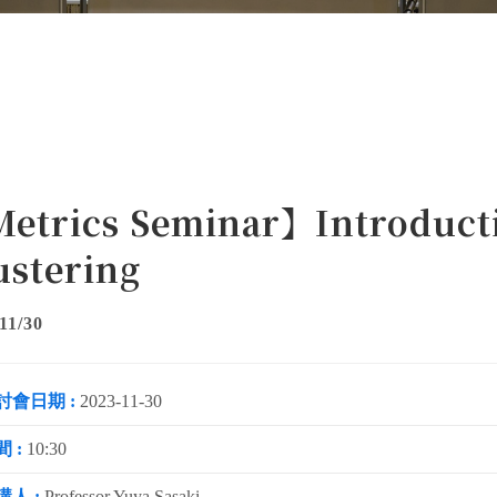
etrics Seminar】Introducti
ustering
11/30
討會日期 :
2023-11-30
 :
10:30
講人 :
Professor Yuya Sasaki