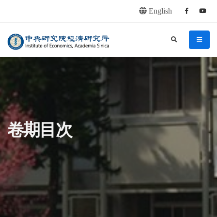
English
Facebook
youtu
連往主要內容區塊
:::
中央研究院經濟研究所
search
menu
:::
卷期目次