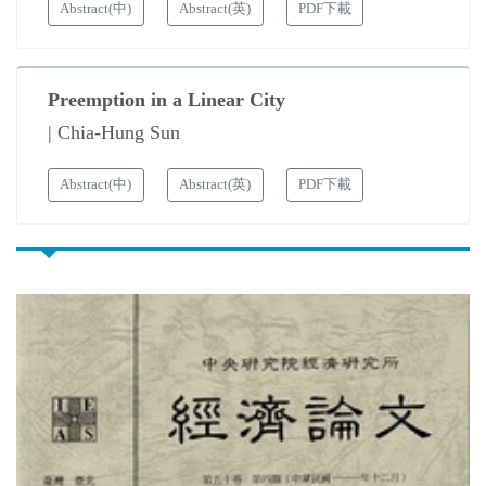
Abstract(中)
Abstract(英)
PDF下載
Preemption in a Linear City
| Chia-Hung Sun
Abstract(中)
Abstract(英)
PDF下載