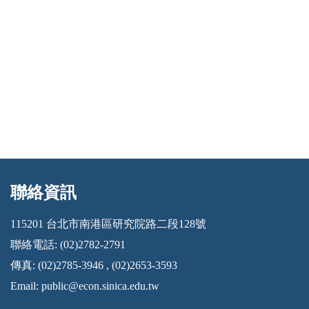
聯絡資訊
:::
115201 台北市南港區研究院路二段128號
聯絡電話: (02)2782-2791
傳真: (02)2785-3946 , (02)2653-3593
Email:
public@econ.sinica.edu.tw