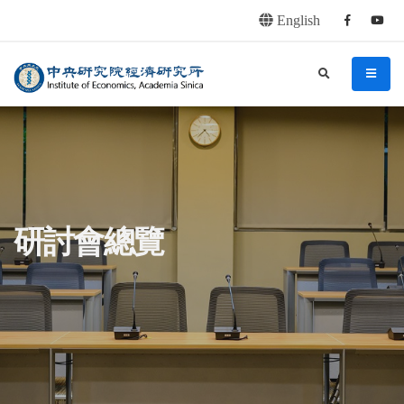
English
Facebook
youtu
連往主要內容區塊
:::
中央研究院經濟研究所
search
menu
:::
研討會總覽