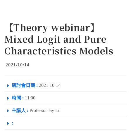
【Theory webinar】
Mixed Logit and Pure
Characteristics Models
2021/10/14
研討會日期 :
2021-10-14
時間 :
11:00
主講人 :
Professor Jay Lu
: