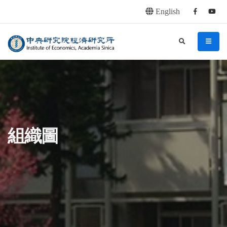
English
Facebook
youtu
連往主要內容區塊
:::
中央研究院經濟研究所
search
menu
:::
組織圖