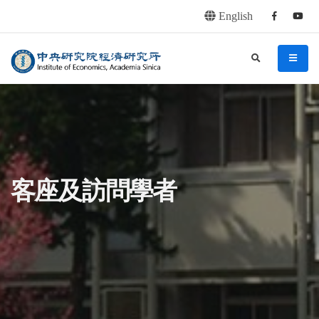
English
Facebook
youtu
連往主要內容區塊
:::
中央研究院經濟研究所
search
menu
:::
客座及訪問學者