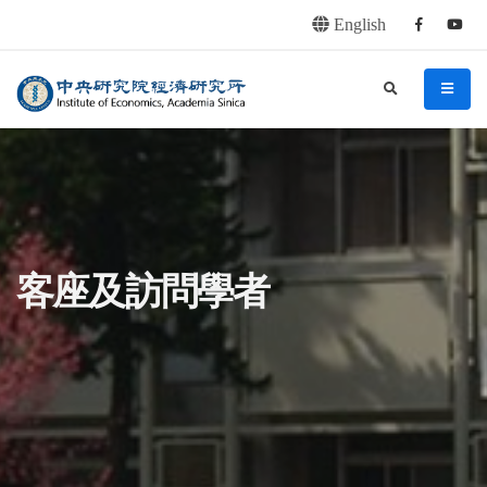
English
Facebook
youtu
連往主要內容區塊
:::
中央研究院經濟研究所
search
menu
:::
客座及訪問學者