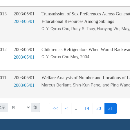
013
2003/05/01
Transmission of Sex Preferences Across Generat
2003/05/01
Educational Resources Among Siblings
C. Y. Cyrus Chu, Ruey S. Tsay, Huoying Wu, May
012
2003/05/01
Children as Refrigerators:When Would Backwa
2003/05/01
C. Y. Cyrus Chu May, 2004
011
2003/05/01
Welfare Analysis of Number and Locations of Loc
2003/05/01
Marcus Berliant, Shin-Kun Peng, and Ping Wang
顯示
筆
<<
<
..
19
20
21