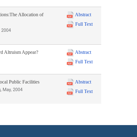
ions:The Allocation of
Abstract
Full Text
, 2004
rd Altruism Appear?
Abstract
Full Text
al Public Facilities
Abstract
, May, 2004
Full Text