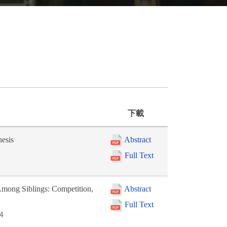
下載
hesis
Abstract
Full Text
mong Siblings: Competition,
Abstract
Full Text
04