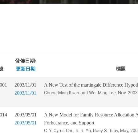
發佈日期/
號
更新日期
標題
001
2003/11/01
A New Test of the martingale Difference Hypot
2003/11/01
Chung-Ming Kuan and Wei-Ming Lee, Nov. 2003
014
2003/05/01
A New Model for Family Resource Allocation A
2003/05/01
Forbearance, and Support
C. Y. Cyrus Chu, R. R. Yu, Ruey S. Tsay, May, 20