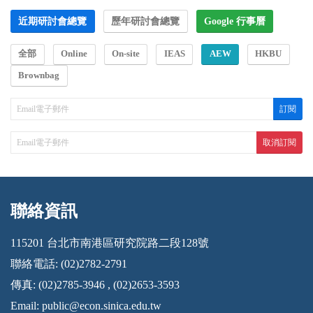
近期研討會總覽
歷年研討會總覽
Google 行事曆
全部
Online
On-site
IEAS
AEW
HKBU
Brownbag
聯絡資訊
:::
115201 台北市南港區研究院路二段128號
聯絡電話: (02)2782-2791
傳真: (02)2785-3946 , (02)2653-3593
Email:
public@econ.sinica.edu.tw