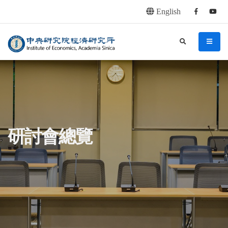
English
Facebook
youtu
連往主要內容區塊
:::
中央研究院經濟研究所
search
menu
:::
研討會總覽