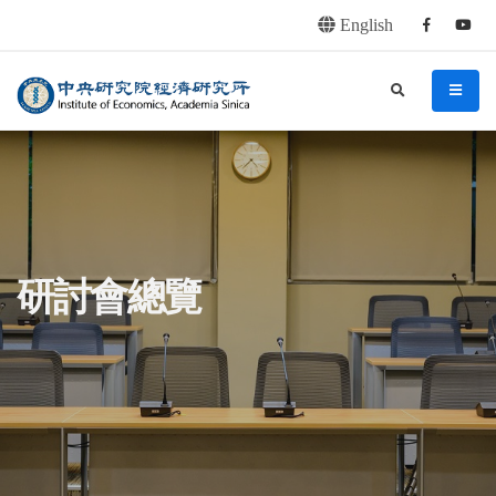
English
Facebook
youtu
連往主要內容區塊
:::
中央研究院經濟研究所
search
menu
:::
研討會總覽