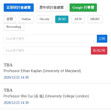
近期研討會總覽
歷年研討會總覽
Google 行事曆
全部
Online
On-site
IEAS
AEW
HKBU
Brownbag
TBA
Professor Ethan Kaplan (University of Maryland)
2026/12/22 14:30
TBA
Professor Wei Cui (崔 巍) (University College London)
2026/12/23 14:30