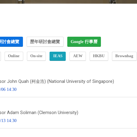
研討會總覽
歷年研討會總覽
Google 行事曆
Online
On-site
IEAS
AEW
HKBU
Brownbag
sor John Quah (柯金浩) (National University of Singapore)
/06 14:30
sor Adam Soliman (Clemson University)
/13 14:30