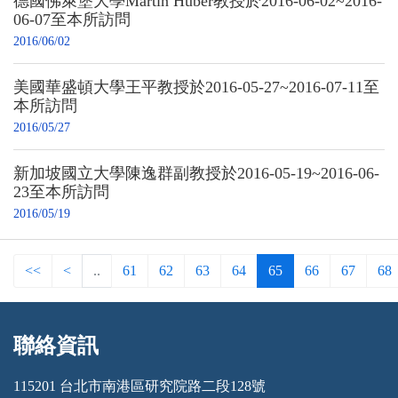
德國佛萊堡大學Martin Huber教授於2016-06-02~2016-
06-07至本所訪問
2016/06/02
美國華盛頓大學王平教授於2016-05-27~2016-07-11至
本所訪問
2016/05/27
新加坡國立大學陳逸群副教授於2016-05-19~2016-06-
23至本所訪問
2016/05/19
<<
<
..
61
62
63
64
65
66
67
68
聯絡資訊
:::
115201 台北市南港區研究院路二段128號