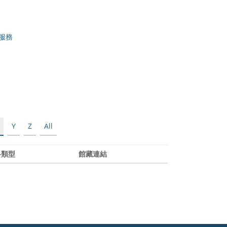
服務
Y
Z
All
料類型
館藏連結