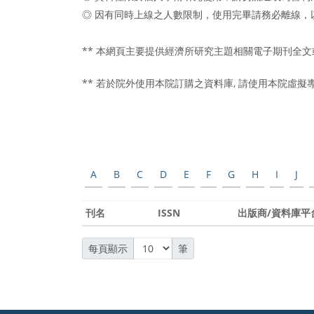
◎ 因有同時上線之人數限制，使用完畢請務必離線，
** 本網頁主要提供經濟所研究主題相關電子期刊全
** 若於院外使用本院訂購之資料庫, 請使用本院虛擬
A
B
C
D
E
F
G
H
I
J
刊名
ISSN
出版商/資料庫平
每頁顯示
筆