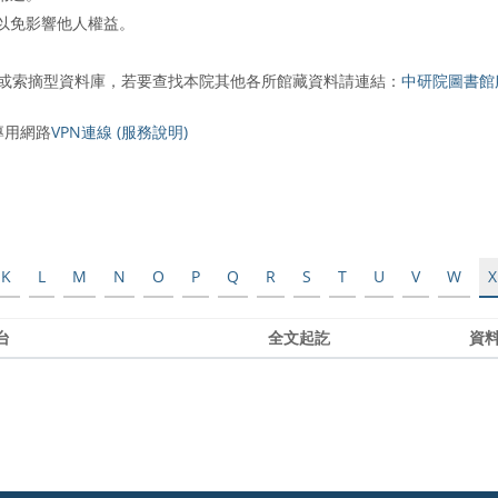
以免影響他人權益。
文或索摘型資料庫，若要查找本院其他各所館藏資料請連結：
中研院圖書館
專用網路
VPN連線 (服務說明)
K
L
M
N
O
P
Q
R
S
T
U
V
W
X
台
全文起訖
資