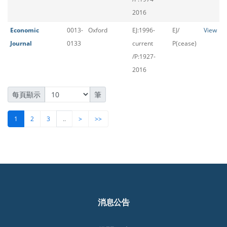
2016
Economic
0013-
Oxford
EJ:1996-
EJ/
View
Journal
0133
current
P(cease)
/P:1927-
2016
每頁顯示
筆
1
2
3
..
>
>>
消息公告