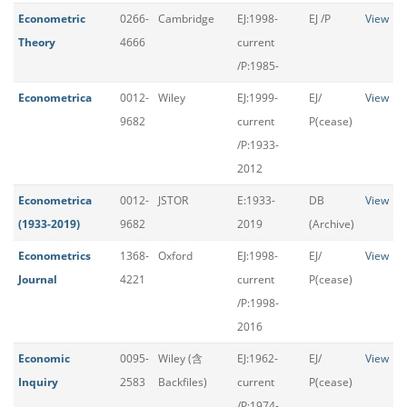
Econometric
0266-
Cambridge
EJ:1998-
EJ /P
View
Theory
4666
current
/P:1985-
Econometrica
0012-
Wiley
EJ:1999-
EJ/
View
9682
current
P(cease)
/P:1933-
2012
Econometrica
0012-
JSTOR
E:1933-
DB
View
(1933-2019)
9682
2019
(Archive)
Econometrics
1368-
Oxford
EJ:1998-
EJ/
View
Journal
4221
current
P(cease)
/P:1998-
2016
Economic
0095-
Wiley (含
EJ:1962-
EJ/
View
Inquiry
2583
Backfiles)
current
P(cease)
/P:1974-