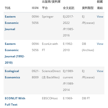
出版商/資料庫
館藏
刊名
ISSN
平台
全文起訖
資料類型
連結
Eastern
0094-
Springer
EJ:2017-
EJ
View
Economic
5056
2022
/P(cease)
Journal
/P:1985-
2016
Eastern
0094-
EconLit with
E:1992-
DB
View
Economic
5056
FT
2010
(Archive)
Journal (1992-
2010)
Ecological
0921-
ScienceDirect
EJ:1989-
EJ
View
Economics
8009
(含 Backfiles)
current
/P(cease)
/P:1989-
2014
ECONLIT With
EBSCOHost
E:1969-
DB FT
Full Text