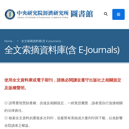
中央研究院經濟研究所圖書館
men
search
Home
全文索摘資料庫(含 E-Journals)
全文索摘資料庫(含 E-Journals)
使用全文資料庫或電子期刊，請務必閱讀並遵守出版社之相關規定
及版權聲明。
◎ 請尊重智慧財產權，勿違反相關規定，一經查證屬實，讀者需自行負擔相關
的法律責任。
◎ 檢索全文資料勿重複多次列印，並嚴禁有系統或大量列印與下載，以免影響
全院讀者之權益。