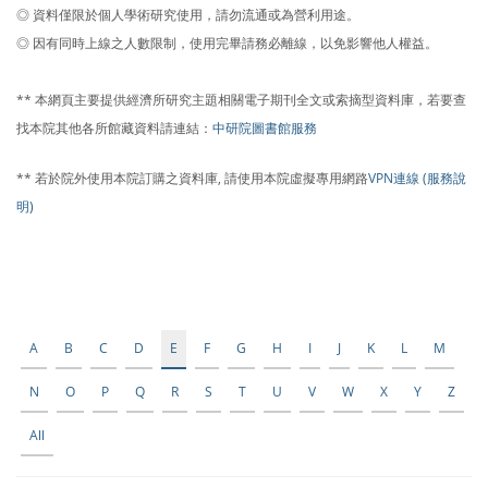
◎ 資料僅限於個人學術研究使用，請勿流通或為營利用途。
◎ 因有同時上線之人數限制，使用完畢請務必離線，以免影響他人權益。
** 本網頁主要提供經濟所研究主題相關電子期刊全文或索摘型資料庫，若要查
找本院其他各所館藏資料請連結：
中研院圖書館服務
** 若於院外使用本院訂購之資料庫, 請使用本院虛擬專用網路
VPN連線 (服務說
明)
A
B
C
D
E
F
G
H
I
J
K
L
M
N
O
P
Q
R
S
T
U
V
W
X
Y
Z
All