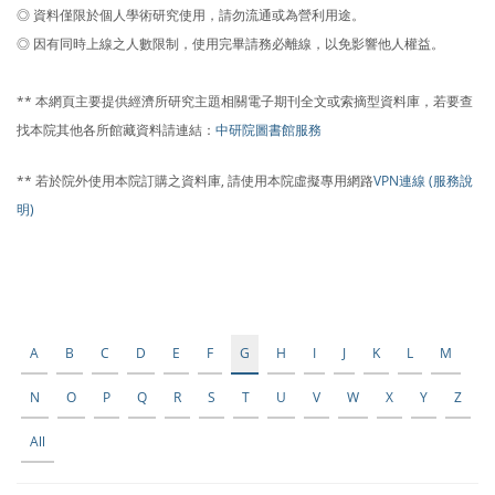
◎ 資料僅限於個人學術研究使用，請勿流通或為營利用途。
◎ 因有同時上線之人數限制，使用完畢請務必離線，以免影響他人權益。
** 本網頁主要提供經濟所研究主題相關電子期刊全文或索摘型資料庫，若要查
找本院其他各所館藏資料請連結：
中研院圖書館服務
** 若於院外使用本院訂購之資料庫, 請使用本院虛擬專用網路
VPN連線 (服務說
明)
A
B
C
D
E
F
G
H
I
J
K
L
M
N
O
P
Q
R
S
T
U
V
W
X
Y
Z
All