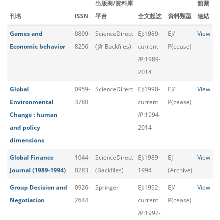
出版商/資料庫
館藏
刊名
ISSN
平台
全文起訖
資料類型
連結
Games and
0899-
ScienceDirect
EJ:1989-
EJ/
View
Economic behavior
8256
(含 Backfiles)
current
P(cease)
/P:1989-
2014
Global
0959-
ScienceDirect
EJ:1990-
EJ/
View
Environmental
3780
current
P(cease)
Change : human
/P:1994-
and policy
2014
dimensions
Global Finance
1044-
ScienceDirect
EJ:1989-
EJ
View
Journal (1989-1994)
0283
(Backfiles)
1994
(Archive)
Group Decision and
0926-
Springer
EJ:1992-
EJ/
View
Negotiation
2644
current
P(cease)
/P:1992-