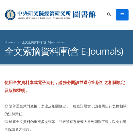
中央研究院經濟研究所圖書館
men
search
Home
全文索摘資料庫(含 E-Journals)
全文索摘資料庫(含 E-Journals)
使用全文資料庫或電子期刊，請務必閱讀並遵守出版社之相關規定
及版權聲明。
◎ 請尊重智慧財產權，勿違反相關規定，一經查證屬實，讀者需自行負擔相關
的法律責任。
◎ 檢索全文資料勿重複多次列印，並嚴禁有系統或大量列印與下載，以免影響
全院讀者之權益。