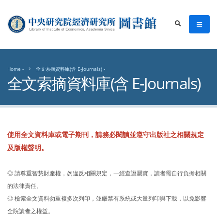
中央研究院經濟研究所圖書館
men
search
Home
全文索摘資料庫(含 E-Journals)
全文索摘資料庫(含 E-Journals)
使用全文資料庫或電子期刊，請務必閱讀並遵守出版社之相關規定
及版權聲明。
◎ 請尊重智慧財產權，勿違反相關規定，一經查證屬實，讀者需自行負擔相關
的法律責任。
◎ 檢索全文資料勿重複多次列印，並嚴禁有系統或大量列印與下載，以免影響
全院讀者之權益。