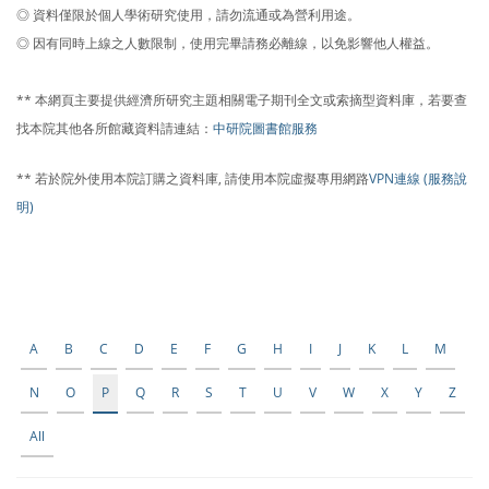
◎ 資料僅限於個人學術研究使用，請勿流通或為營利用途。
◎ 因有同時上線之人數限制，使用完畢請務必離線，以免影響他人權益。
** 本網頁主要提供經濟所研究主題相關電子期刊全文或索摘型資料庫，若要查
找本院其他各所館藏資料請連結：
中研院圖書館服務
** 若於院外使用本院訂購之資料庫, 請使用本院虛擬專用網路
VPN連線 (服務說
明)
A
B
C
D
E
F
G
H
I
J
K
L
M
N
O
P
Q
R
S
T
U
V
W
X
Y
Z
All