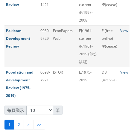
Review
1421
current
/P(cease)
/P:1997-
2008
Pakistan
0030-
EconPapers
EJ:1961-
E (free
View
Development
9729
Web
current
online)
Review
/P:1961-
/P(cease)
2019 (部份
缺期)
Population and
0098-
JSTOR
E:1975-
DB
View
development
7921
2019
(Archive)
Review (1975-
2019)
每頁顯示
筆
1
2
>
>>