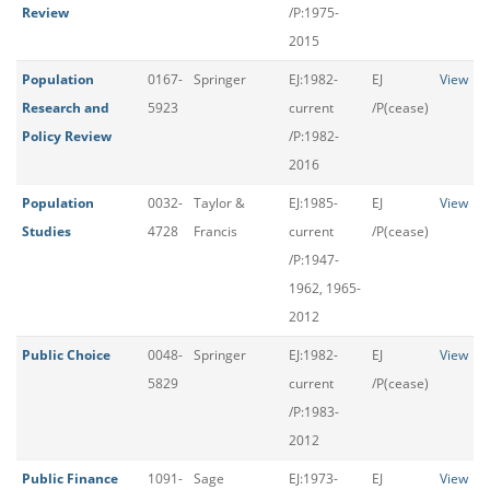
Review
/P:1975-
2015
Population
0167-
Springer
EJ:1982-
EJ
View
Research and
5923
current
/P(cease)
Policy Review
/P:1982-
2016
Population
0032-
Taylor &
EJ:1985-
EJ
View
Studies
4728
Francis
current
/P(cease)
/P:1947-
1962, 1965-
2012
Public Choice
0048-
Springer
EJ:1982-
EJ
View
5829
current
/P(cease)
/P:1983-
2012
Public Finance
1091-
Sage
EJ:1973-
EJ
View