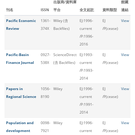
出版商/資料庫
館藏
刊名
ISSN
平台
全文起訖
資料類型
連結
Pacific Economic
1361-
Wiley (含
EJ:1996-
EJ
View
Review
374X
Backfiles)
current
/P(cease)
/P:1996-
2016
Pacific-Basin
0927-
ScienceDirect
EJ:1993-
EJ
View
Finance Journal
538X
(含 Backfiles)
current
/P(cease)
/P:1993-
2014
Papers in
1056-
Wiley
EJ:1996-
EJ
View
Regional Science
8190
current
/P(cease)
/P:1991-
2014
Population and
0098-
Wiley
EJ:1996-
EJ
View
development
7921
current
/P(cease)