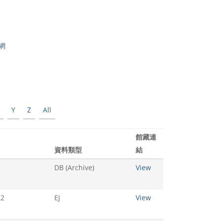
網
Y
Z
All
館藏連
資料類型
結
DB (Archive)
View
22
EJ
View