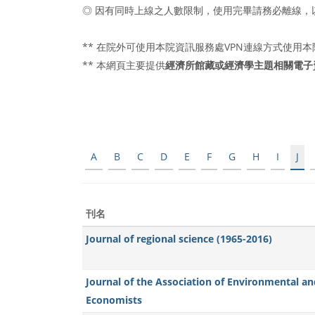
◎ 因有同時上線之人數限制，使用完畢請務必離線，
** 在院外可使用本院資訊服務處VPN連線方式使用
** 本網頁主要提供
經濟所館藏或經濟學主題相關電子
A
B
C
D
E
F
G
H
I
J
刊名
Journal of regional science (1965-2016)
Journal of the Association of Environmental a
Economists