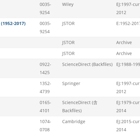
0035-
Wiley
EJ:1997-cur
9254
2012
C (1952-2017)
0035-
JSTOR
E:1952-201
9254
JSTOR
Archive
JSTOR
Archive
0922-
ScienceDirect (Backfiles)
EJ:1988-19
1425
1352-
Springer
EJ:1997-cur
4739
2012
0165-
ScienceDirect (含
EJ:1979-cur
4101
Backfiles)
2014
1074-
Cambridge
EJ:2015-cur
0708
2014