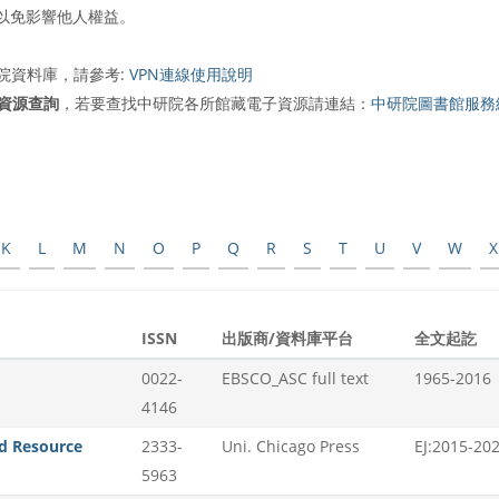
以免影響他人權益。
本院資料庫，請參考:
VPN連線使用說明
資源查詢
，若要查找中研院各所館藏電子資源請連結：
中研院圖書館服務
K
L
M
N
O
P
Q
R
S
T
U
V
W
X
ISSN
出版商/資料庫平台
全文起訖
0022-
EBSCO_ASC full text
1965-2016
4146
nd Resource
2333-
Uni. Chicago Press
EJ:2015-20
5963