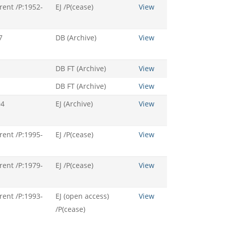
rent /P:1952-
EJ /P(cease)
View
7
DB (Archive)
View
DB FT (Archive)
View
DB FT (Archive)
View
94
EJ (Archive)
View
rent /P:1995-
EJ /P(cease)
View
rent /P:1979-
EJ /P(cease)
View
rent /P:1993-
EJ (open access)
View
/P(cease)