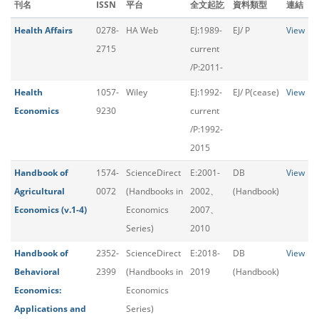
刊名
ISSN
平台
全文起訖
資料類型
連結
Health Affairs
0278-
HA Web
EJ:1989-
EJ/ P
View
2715
current
/P:2011-
Health
1057-
Wiley
EJ:1992-
EJ/ P(cease)
View
Economics
9230
current
/P:1992-
2015
Handbook of
1574-
ScienceDirect
E:2001-
DB
View
Agricultural
0072
(Handbooks in
2002、
(Handbook)
Economics (v.1-4)
Economics
2007、
Series)
2010
Handbook of
2352-
ScienceDirect
E:2018-
DB
View
Behavioral
2399
(Handbooks in
2019
(Handbook)
Economics:
Economics
Applications and
Series)