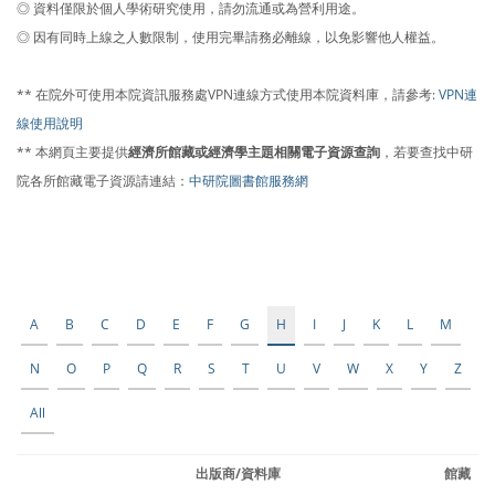
◎ 資料僅限於個人學術研究使用，請勿流通或為營利用途。
◎ 因有同時上線之人數限制，使用完畢請務必離線，以免影響他人權益。
** 在院外可使用本院資訊服務處VPN連線方式使用本院資料庫，請參考:
VPN連
線使用說明
** 本網頁主要提供
經濟所館藏或經濟學主題相關電子資源查詢
，若要查找中研
院各所館藏電子資源請連結：
中研院圖書館服務網
A
B
C
D
E
F
G
H
I
J
K
L
M
N
O
P
Q
R
S
T
U
V
W
X
Y
Z
All
出版商/資料庫
館藏