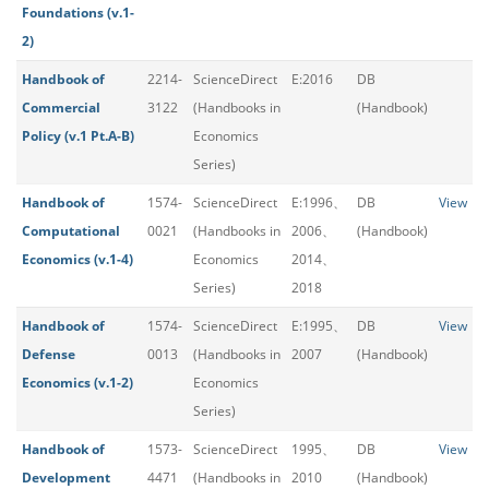
Foundations (v.1-
2)
Handbook of
2214-
ScienceDirect
E:2016
DB
Commercial
3122
(Handbooks in
(Handbook)
Policy (v.1 Pt.A-B)
Economics
Series)
Handbook of
1574-
ScienceDirect
E:1996、
DB
View
Computational
0021
(Handbooks in
2006、
(Handbook)
Economics (v.1-4)
Economics
2014、
Series)
2018
Handbook of
1574-
ScienceDirect
E:1995、
DB
View
Defense
0013
(Handbooks in
2007
(Handbook)
Economics (v.1-2)
Economics
Series)
Handbook of
1573-
ScienceDirect
1995、
DB
View
Development
4471
(Handbooks in
2010
(Handbook)