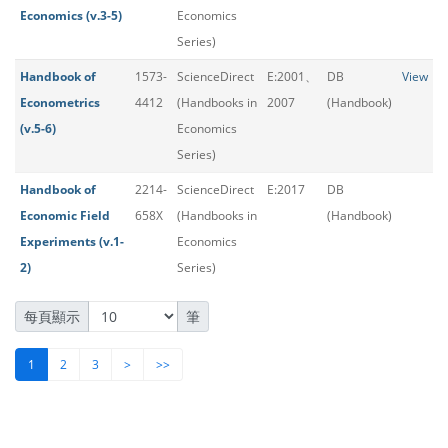
Economics (v.3-5)
Economics
Series)
Handbook of
1573-
ScienceDirect
E:2001、
DB
View
Econometrics
4412
(Handbooks in
2007
(Handbook)
(v.5-6)
Economics
Series)
Handbook of
2214-
ScienceDirect
E:2017
DB
Economic Field
658X
(Handbooks in
(Handbook)
Experiments (v.1-
Economics
2)
Series)
每頁顯示
筆
1
2
3
>
>>