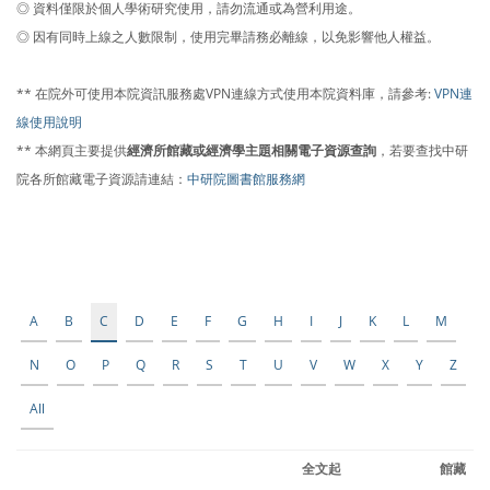
◎ 資料僅限於個人學術研究使用，請勿流通或為營利用途。
◎ 因有同時上線之人數限制，使用完畢請務必離線，以免影響他人權益。
** 在院外可使用本院資訊服務處VPN連線方式使用本院資料庫，請參考:
VPN連
線使用說明
** 本網頁主要提供
經濟所館藏或經濟學主題相關電子資源查詢
，若要查找中研
院各所館藏電子資源請連結：
中研院圖書館服務網
A
B
C
D
E
F
G
H
I
J
K
L
M
N
O
P
Q
R
S
T
U
V
W
X
Y
Z
All
全文起
館藏