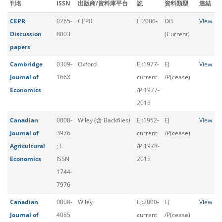
刊名
ISSN
出版商/資料庫平台
訖
資料類型
連結
CEPR
0265-
CEPR
E:2000-
DB
View
Discussion
8003
(Current)
papers
Cambridge
0309-
Oxford
EJ:1977-
EJ
View
Journal of
166X
current
/P(cease)
Economics
/P:1977-
2016
Canadian
0008-
Wiley (含 Backfiles)
EJ:1952-
EJ
View
Journal of
3976
current
/P(cease)
Agricultural
; E
/P:1978-
Economics
ISSN
2015
1744-
7976
Canadian
0008-
Wiley
EJ:2000-
EJ
View
Journal of
4085
current
/P(cease)