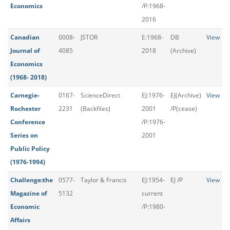
Economics
/P:1968-
2016
Canadian
0008-
JSTOR
E:1968-
DB
View
Journal of
4085
2018
(Archive)
Economics
(1968- 2018)
Carnegie-
0167-
ScienceDirect
EJ:1976-
EJ(Archive)
View
Rochester
2231
(Backfiles)
2001
/P(cease)
Conference
/P:1976-
Series on
2001
Public Policy
(1976-1994)
Challenge:the
0577-
Taylor & Francis
EJ:1954-
EJ /P
View
Magazine of
5132
current
Economic
/P:1980-
Affairs