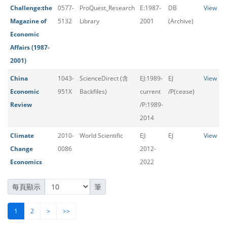
Challenge:the
0577-
ProQuest_Research
E:1987-
DB
View
Magazine of
5132
Library
2001
(Archive)
Economic
Affairs (1987-
2001)
China
1043-
ScienceDirect (含
EJ:1989-
EJ
View
Economic
951X
Backfiles)
current
/P(cease)
Review
/P:1989-
2014
Climate
2010-
World Scientific
EJ:
EJ
View
Change
0086
2012-
Economics
2022
每頁顯示
筆
1
2
>
>>