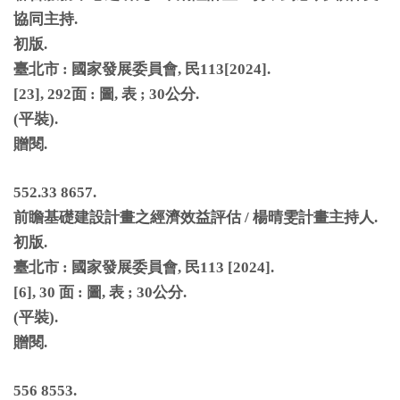
協同主持
.
初版
.
臺北市
:
國家發展委員會
,
民
113[2024].
[23], 292
面
:
圖
,
表
; 30
公分
.
(
平裝
).
贈閱
.
552.33 8657.
前瞻基礎建設計畫之經濟效益評估
/
楊晴雯計畫主持人
.
初版
.
臺北市
:
國家發展委員會
,
民
113 [2024].
[6], 30
面
:
圖
,
表
; 30
公分
.
(
平裝
).
贈閱
.
556 8553.