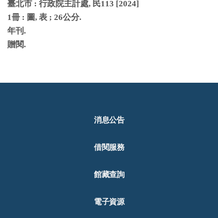
臺北市
:
行政院主計處
,
民
113 [2024]
1
冊
:
圖
,
表
; 26
公分
.
年刊
.
贈閱
.
消息公告
借閱服務
館藏查詢
電子資源