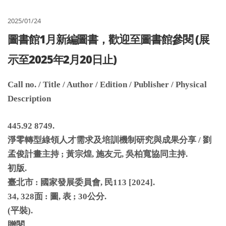
2025/01/24
圖書館1月新編圖書，歡迎至圖書館參閱 (展
示至2025年2月20日止)
Call no. / Title / Author / Edition / Publisher / Physical
Description
445.92 8749.
淨零轉型綠領人才需求及培訓機制研究與成果分享
/
劉
孟俊計畫主持
;
黃宗煌
,
施友元
,
吳柏寬協同主持
.
初版
.
臺北市
:
國家發展委員會
,
民
113 [2024].
34, 328
面
:
圖
,
表
; 30
公分
.
(
平裝
).
贈閱
.