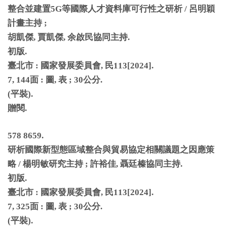
整合並建置
5G
等國際人才資料庫可行性之研析
/
呂明穎
計畫主持
;
胡凱傑
,
賈凱傑
,
余啟民協同主持
.
初版
.
臺北市
:
國家發展委員會
,
民
113[2024].
7, 144
面
:
圖
,
表
; 30
公分
.
(
平裝
).
贈閱
.
578 8659.
研析國際新型態區域整合與貿易協定相關議題之因應策
略
/
楊明敏研究主持
;
許裕佳
,
聶廷榛協同主持
.
初版
.
臺北市
:
國家發展委員會
,
民
113[2024].
7, 325
面
:
圖
,
表
; 30
公分
.
(
平裝
).