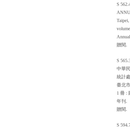
S 562.
ANNUA
Taipei,
volumes
Annual
贈閱
.
S 565.
中華
統計
臺北
1
冊
:
年刊
.
贈閱
.
S 594.