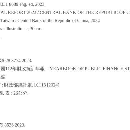
4331 8689 eng. ed. 2023.
L REPORT 2023 / CENTRAL BANK OF THE REPUBLIC OF C
 Taiwan : Central Bank of the Republic of China, 2024
 : illustrations ; 30 cm.
.
33028 8774 2023.
民國
112
年財政統計年報
= YEARBOOK OF PUBLIC FINANCE STA
處編
.
市
:
財政部統計處
,
民
113 [2024]
圖
,
表
; 26
公分
.
79 8536 2023.