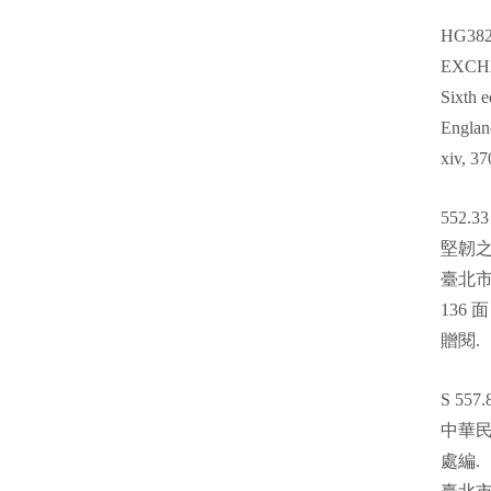
HG382
EXCH
Sixth e
Englan
xiv, 37
552.33
堅韌
臺北
136
面
贈閱
.
S 557.
中華
處編
.