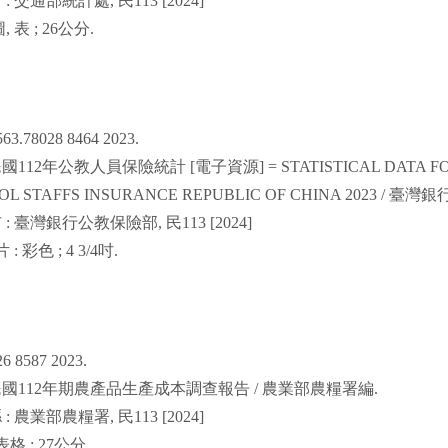
市
:
交通部統計處
,
民
113 [2024]
圖
,
表
; 26
公分
.
63.78028 8464 2023.
民國
112
年公教人員保險統計
[
電子資源
] = STATISTICAL DATA
L STAFFS INSURANCE REPUBLIC OF CHINA 2023 /
臺灣銀
市
:
臺灣銀行公教保險部
,
民
113 [2024]
片
:
彩色
; 4 3/4
吋
.
26 8587 2023.
民國
112
年期農產品生產成本調查報告
/
農業部農糧署編
.
縣
:
農業部農糧署
,
民
113 [2024]
表格
; 27
公分
.