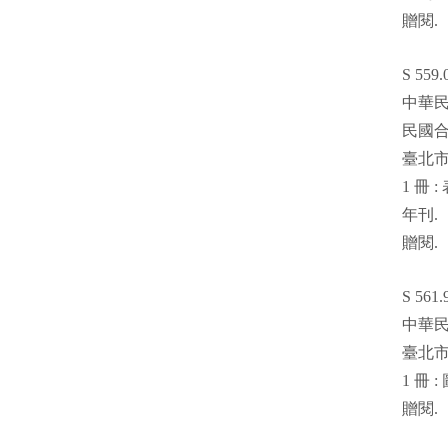
贈閱
.
S 559.
中華
民國
臺北
1
冊
:
年刊
.
贈閱
.
S 561.
中華
臺北
1
冊
:
贈閱
.