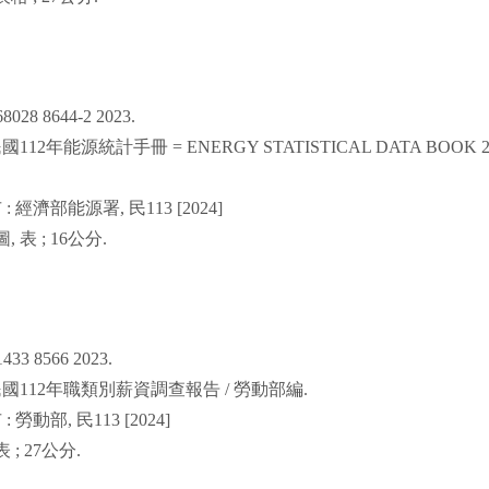
68028 8644-2 2023.
民國
112
年能源統計手冊
= ENERGY STATISTICAL DATA BOOK 2
市
:
經濟部能源署
,
民
113 [2024]
圖
,
表
; 16
公分
.
1433 8566 2023.
民國
112
年職類別薪資調查報告
/
勞動部編
.
市
:
勞動部
,
民
113 [2024]
表
; 27
公分
.