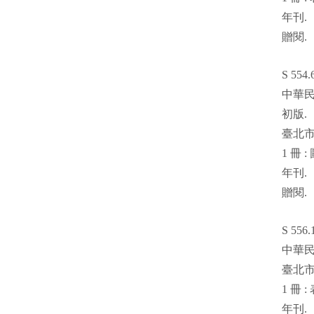
年刊
.
贈閱
.
S 554.
中華
初版
.
臺北
1
冊
:
年刊
.
贈閱
.
S 556.
中華
臺北
1
冊
:
年刊
.