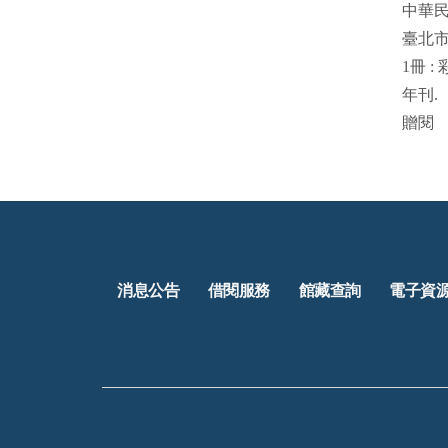
中華
臺北
1
冊
:
年刊
.
贈閱
消息公告
借閱服務
館藏查詢
電子資