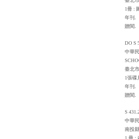
臺北
1
冊
:
年刊
.
贈閱
.
DO S 5
中華
SCHOO
臺北
1
張碟
年刊
.
贈閱
.
S 431.
中華
南投
1
冊
: