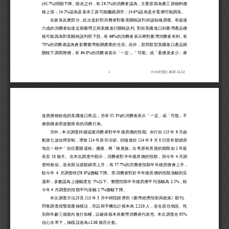
(42.7%)
29.5%
明顯下降。除此之外，有
的消費者認為
，主要原因為農工原物料價
14.5%
14.6%
格上漲；
認為是基本工資可能繼續調升；
認為是水電價可能調漲。
在政策反應部分，此次是針對消費者對臺美關稅談判的認知做調查。
有超過
六成的消費者知道近期臺灣正與美國進行關稅談判。
對於美國進口到臺灣產品價
66%
格可能因為對美關稅談判而下跌
，有
的消費者表示將對臺灣消費者有利
，有
73%
的消費者認為會影響臺灣相關產業的生存
。此外，若同類型美國進口產品因
64.8%
關稅下調而降價，有
的消費者表示
「一定」、「可能」或「看價差多少」會
i                                              
2025
.12.22 
中央研究院
35.3%
改買價格較低的美國進口商品
；另有
的消費者表示
「一定」或「可能」不
會因價差而改變原有的消費行為。
113
9
另外，本次調查持續追蹤消費者對半年後房價的預期。
央行自
年
月啟
114
114
9
8
動第七波信用管制
，導致
年房市冷卻
。但隨後  於
年
月
日宣布鬆綁房
1
地合一稅中「自住重購退稅」優惠
，將「換屋族」出售原有房屋的期限由
年延
18
4
長至
個月。在本次調查中顯示，消費者對半年後房價的預期，與今年
月調
57.7%
查時相似，並未因法規鬆綁而上升，有
的消費者預期半年後房價會上升，
4
(
59.8%)
較今年
月調查時
微幅下降。而消費者對於半年後房價的預期漲幅則呈
5%
2.5%
溫和，多數認為上揚幅度在
以下。整體預期半年後房價平均漲幅為
，較
4
2.7%
今年
月調查的預期平均漲幅
微幅下降。
113
3
本次調查方法詳見
年
月中研院經濟所《臺灣經濟預測與政策》期刊。
2,210
問卷調查採雙底冊抽樣法，市話與手機合計樣本為
人，並在居住地區、性
95%
別與年齡三個面向進行加權，以確保樣本具臺灣消費者代表性。本次調查在
2.08
信心水準下，抽樣誤差為±
個百分點。