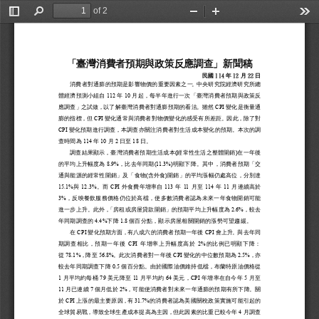
of 2
Toggle
Find
Zoom
Zoom
Too
Sidebar
Out
In
「
臺
灣
消費者預期與政策反應調查」新聞稿
民國
11
4
年
12
月
22
日
消費者對通膨的預期是影響物價的重要因素之一
。中央研究院經濟研究所總
112
10
體經濟預測小組自
年
月起，每半年進行一次「臺灣消費者預期與政策反
CPI
應調查」之試做，   以了解臺灣消費者對通膨預期的看法
。雖然
變化是衡量通
CPI
膨的指標，但
變化通常與消費者對物價變化的感受有所差距
。因此，除了對
CPI
變化預期進行調查
，本調查亦關注消費者對生活成本變化的預期。本次的調
114
10
2
18
查時間為
年
月
日至
日。
(
)
調查結果顯示，臺灣消費者預期生活成本
經常性生活之整體開銷
在一年後
8.9%
(11.3%)
的平均上升幅度為
，比去年同期
明顯下降。其中，消費者預期「交
(
)
通與能源的經常性開銷」
及「食物
含外食
開銷」 的平均漲幅仍處高位
，分別達
15.1%
12.3%
CPI
113
11
114
11
與
。而
外食費年增率自
年
月至
年
月連續高於
3%
，反映餐飲服務價格仍位於高檔
，使多數消費者認為未來一年食物開銷可能
2.6%
進一步上升。
此 外 ，「   房租或房屋貸款開銷」的預期平均上升幅度為
，較去
4.4%
1.8
年同期調查的
下降
個百分點，顯示房屋相關開銷的漲勢可望趨緩。
CPI
CPI
在
變化預期方面，有八成六的消費者預期一年後
會上升 。與去年同
CPI
2%
期調查相比，預期一年後
年增率上升幅度高於
的比例已
明顯下降：
78.1%
56.8%
CPI
2.5%
從
，降至
。此次消費者對一年後
變化的中位數預期為
，亦
0.5
較去年同期調查下降
個百分點。由於國際油價維持低檔
，布蘭特原油價格從
1
79
11
64
CPI
5
月平均約每桶
美元降至
月平均約
美元，
年增率在自
今年
月至
11
7
2%
月已連續
個月低於
，可能使消費者對未來一年通膨的預期有所下降。
關
CPI
31.7%
於
上漲的最主要原因
，有
的消費者認為美國關稅政策實施可能引起的
4
全球貿易戰，導致全球生產成本提高為主因，但此因素的比重已較今年
月調查