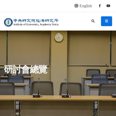
English
Facebook
youtu
連往主要內容區塊
:::
中央研究院經濟研究所
search
menu
:::
研討會總覽