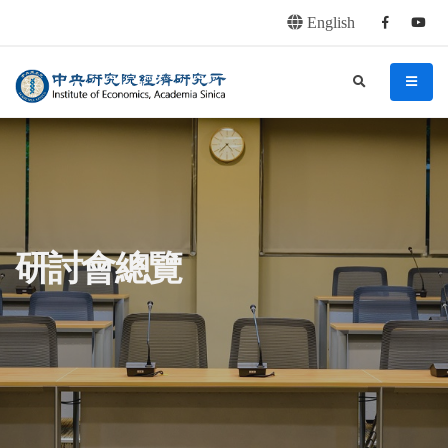
English
Facebook
youtu
連往主要內容區塊
:::
中央研究院經濟研究所
search
menu
:::
研討會總覽