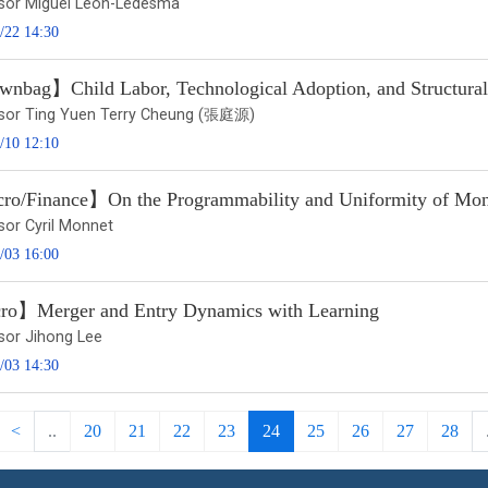
sor Miguel León-Ledesma
/22 14:30
nbag】Child Labor, Technological Adoption, and Structural
sor Ting Yuen Terry Cheung (張庭源)
/10 12:10
o/Finance】On the Programmability and Uniformity of Mo
sor Cyril Monnet
/03 16:00
o】Merger and Entry Dynamics with Learning
sor Jihong Lee
/03 14:30
<
..
20
21
22
23
24
25
26
27
28