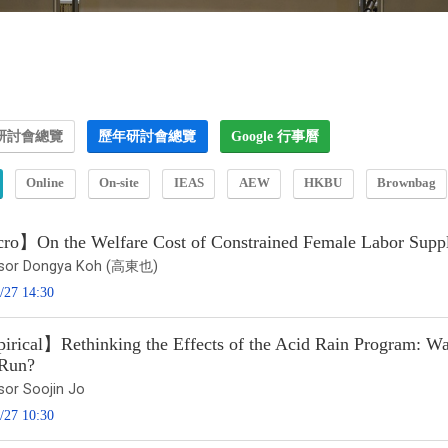
研討會總覽
歷年研討會總覽
Google 行事曆
Online
On-site
IEAS
AEW
HKBU
Brownbag
o】On the Welfare Cost of Constrained Female Labor Supp
ssor Dongya Koh (高東也)
/27 14:30
rical】Rethinking the Effects of the Acid Rain Program: Was 
Run?
sor Soojin Jo
/27 10:30