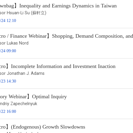
nbag】Inequality and Earnings Dynamics in Taiwan
sor Hsuan-Li Su (蘇軒立)
/24 12:10
o / Finance Webinar】Shopping, Demand Composition, and 
sor Lukas Nord
/24 09:00
o】Incomplete Information and Investment Inaction
sor Jonathan J. Adams
/23 14:30
ry Webinar】Optimal Inquiry
Andriy Zapechelnyuk
/22 16:00
ro】(Endogenous) Growth Slowdowns