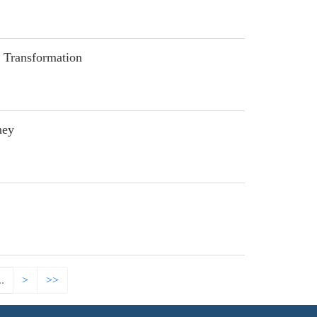
 Transformation
ney
..
>
>>