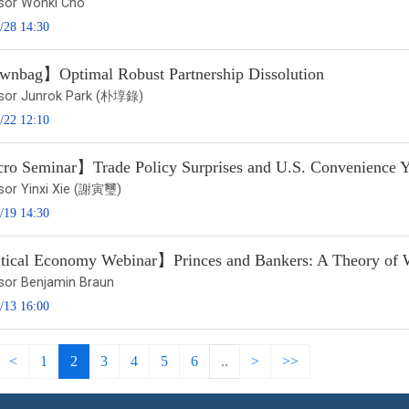
sor Wonki Cho
/28 14:30
nbag】Optimal Robust Partnership Dissolution
sor Junrok Park (朴埻錄)
/22 12:10
o Seminar】Trade Policy Surprises and U.S. Convenience Yi
sor Yinxi Xie (謝寅璽)
/19 14:30
tical Economy Webinar】Princes and Bankers: A Theory of 
sor Benjamin Braun
/13 16:00
<
1
2
3
4
5
6
..
>
>>