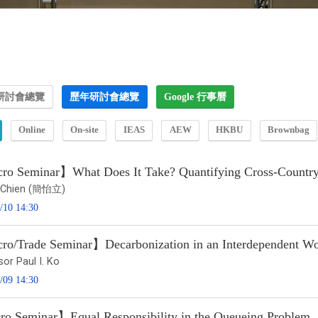
研討會總覽
歷年研討會總覽
Google 行事曆
Online
On-site
IEAS
AEW
HKBU
Brownbag
o Seminar】What Does It Take? Quantifying Cross-Country T
Li Chien (簡怡立)
/10 14:30
o/Trade Seminar】Decarbonization in an Interdependent Wor
or Paul I. Ko
/09 14:30
o Seminar】Equal Responsibility in the Queueing Problem