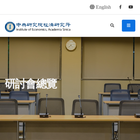
English
Facebook
youtu
連往主要內容區塊
:::
中央研究院經濟研究所
search
menu
:::
研討會總覽